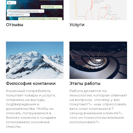
Отзывы
Услуги
Философия компании
Этапы работы
Конечный потребитель
Работа делается по
покупает товары и услуги,
технологии, которая отвечает
опираясь на выгоды,
на вопросы: «почему у вас
подтверждения и
покупают?», «как спрессовать
доказательства. Чтобы их
весь опыт компании в 7
описать, погружаемся в
секунд внимания клиента?»,
бизнес клиента и создаём
«что из психологии влияния
(описываем) основные
использовать?»...
смыслы...