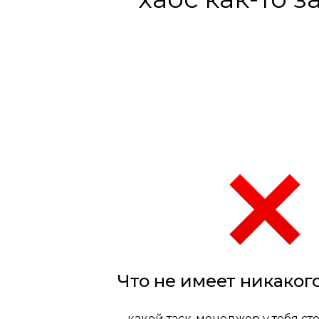
Что не имеет никаког
– какой таск-менеджер у тебя ст