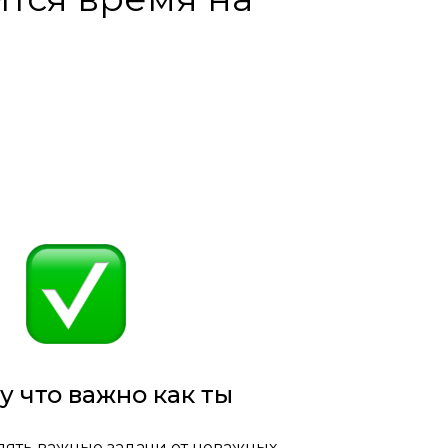
у что важно как ты
лять важные задачи от неважных