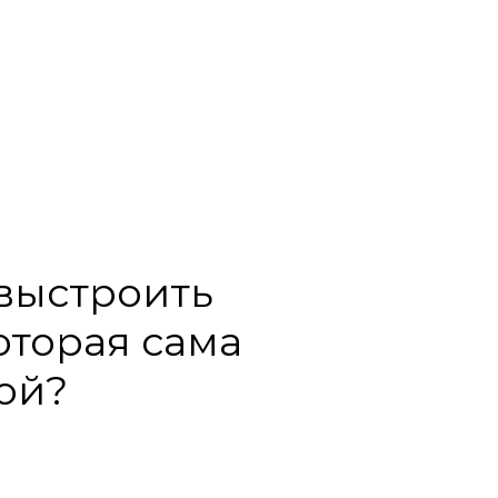
выстроить
оторая сама
ой?