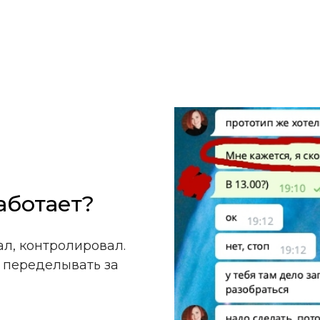
работает?
л, контролировал.
м переделывать за