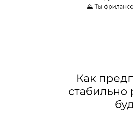
⛰ Ты фрилансе
Как пред
стабильно 
бу