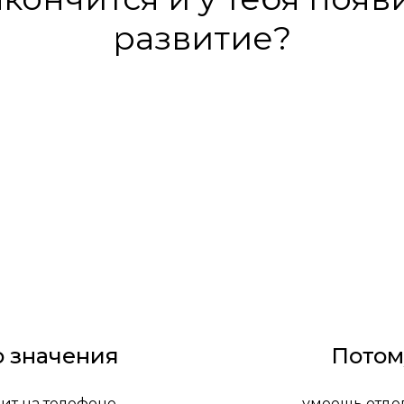
развитие?
о значения
Потом
оит на телефоне
– умеешь отде