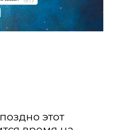
поздно этот
ится время на