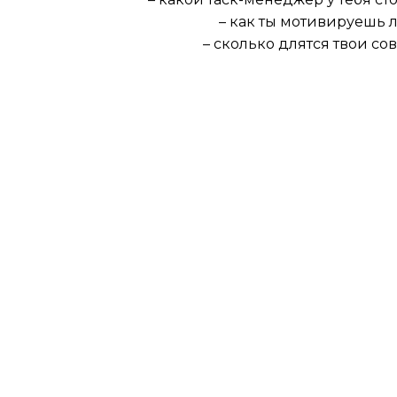
– как ты мотивируешь
– сколько длятся твои с