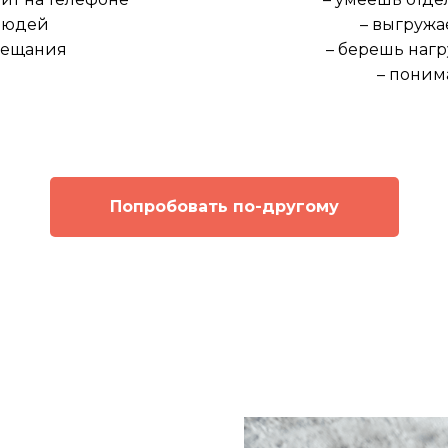
 людей
– выгружа
овещания
– берешь нагр
– поним
Попробовать по-другому