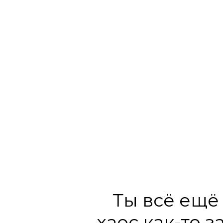
Ты всё ещё
хаос как-то 