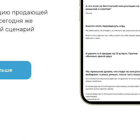
кцию продающей
 сегодня же
й сценарий
льше