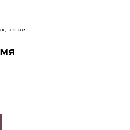
х, но не
емя