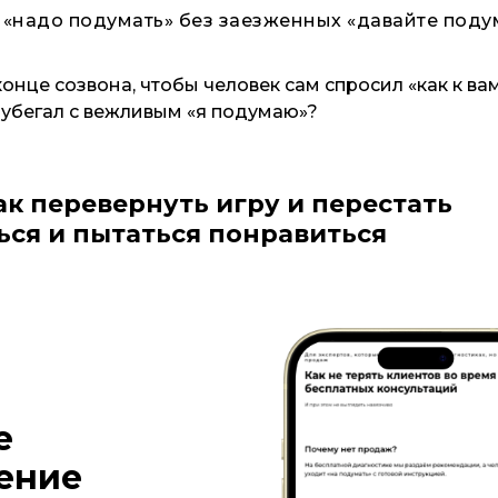
«надо подумать» без заезженных «давайте поду
конце созвона, чтобы человек сам спросил «как к в
е убегал с вежливым «я подумаю»?
как перевернуть игру и перестать
ся и пытаться понравиться
е
ение